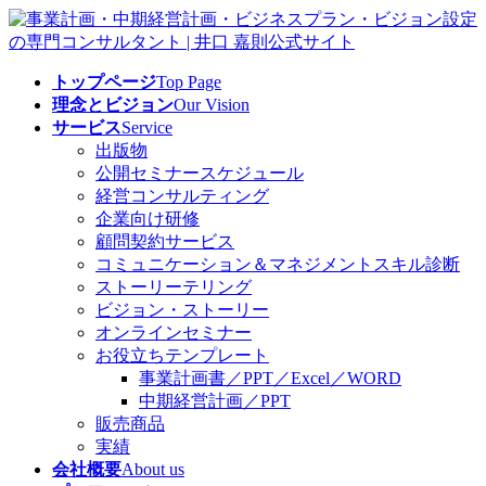
コ
ナ
ン
ビ
テ
ゲ
トップページ
Top Page
ン
ー
理念とビジョン
Our Vision
ツ
シ
サービス
Service
へ
ョ
出版物
ス
ン
公開セミナースケジュール
キ
に
経営コンサルティング
ッ
移
企業向け研修
プ
動
顧問契約サービス
コミュニケーション＆マネジメントスキル診断
ストーリーテリング
ビジョン・ストーリー
オンラインセミナー
お役立ちテンプレート
事業計画書／PPT／Excel／WORD
中期経営計画／PPT
販売商品
実績
会社概要
About us