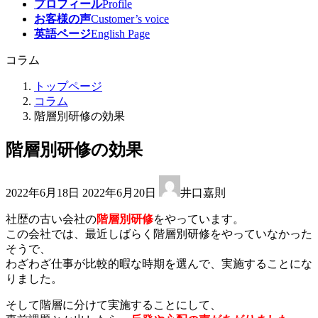
プロフィール
Profile
お客様の声
Customer’s voice
英語ページ
English Page
コラム
トップページ
コラム
階層別研修の効果
階層別研修の効果
最
2022年6月18日
2022年6月20日
井口嘉則
終
更
社歴の古い会社の
階層別研修
をやっています。
新
この会社では、最近しばらく階層別研修をやっていなかった
日
そうで、
時
わざわざ仕事が比較的暇な時期を選んで、実施することにな
:
りました。
そして階層に分けて実施することにして、