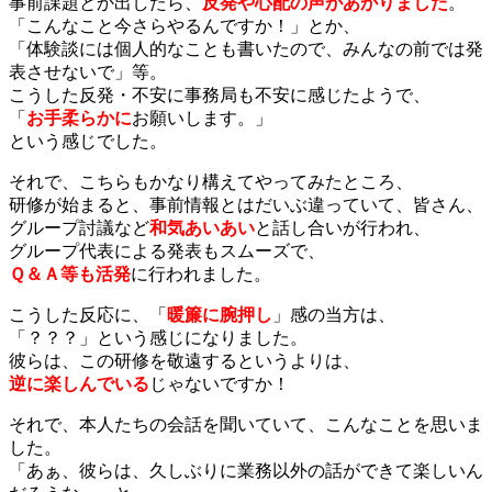
事前課題とか出したら、
反発や心配の声があがりました
。
「こんなこと今さらやるんですか！」とか、
「体験談には個人的なことも書いたので、みんなの前では発
表させないで」等。
こうした反発・不安に事務局も不安に感じたようで、
「
お手柔らかに
お願いします。」
という感じでした。
それで、こちらもかなり構えてやってみたところ、
研修が始まると、事前情報とはだいぶ違っていて、皆さん、
グループ討議など
和気あいあい
と話し合いが行われ、
グループ代表による発表もスムーズで、
Ｑ＆Ａ等も活発
に行われました。
こうした反応に、「
暖簾に腕押し
」感の当方は、
「？？？」という感じになりました。
彼らは、この研修を敬遠するというよりは、
逆に楽しんでいる
じゃないですか！
それで、本人たちの会話を聞いていて、こんなことを思いま
した。
「あぁ、彼らは、久しぶりに業務以外の話ができて楽しいん