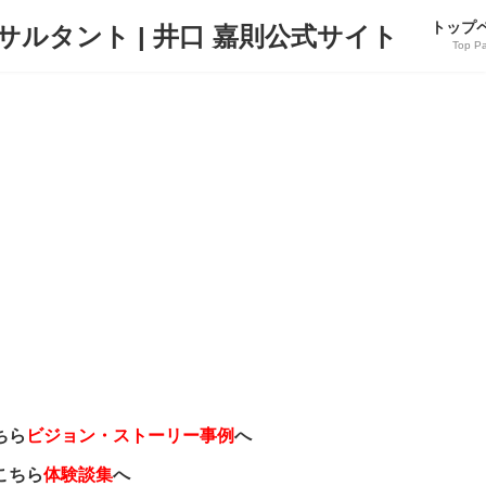
トップ
Top P
ちら
ビジョン・ストーリー事例
へ
こちら
体験談集
へ