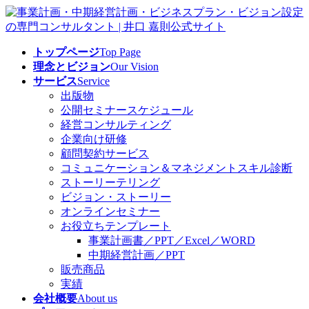
コ
ナ
ン
ビ
テ
ゲ
トップページ
Top Page
ン
ー
理念とビジョン
Our Vision
ツ
シ
サービス
Service
へ
ョ
出版物
ス
ン
公開セミナースケジュール
キ
に
経営コンサルティング
ッ
移
企業向け研修
プ
動
顧問契約サービス
コミュニケーション＆マネジメントスキル診断
ストーリーテリング
ビジョン・ストーリー
オンラインセミナー
お役立ちテンプレート
事業計画書／PPT／Excel／WORD
中期経営計画／PPT
販売商品
実績
会社概要
About us