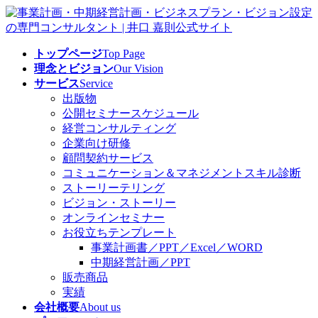
コ
ナ
ン
ビ
テ
ゲ
トップページ
Top Page
ン
ー
理念とビジョン
Our Vision
ツ
シ
サービス
Service
へ
ョ
出版物
ス
ン
公開セミナースケジュール
キ
に
経営コンサルティング
ッ
移
企業向け研修
プ
動
顧問契約サービス
コミュニケーション＆マネジメントスキル診断
ストーリーテリング
ビジョン・ストーリー
オンラインセミナー
お役立ちテンプレート
事業計画書／PPT／Excel／WORD
中期経営計画／PPT
販売商品
実績
会社概要
About us