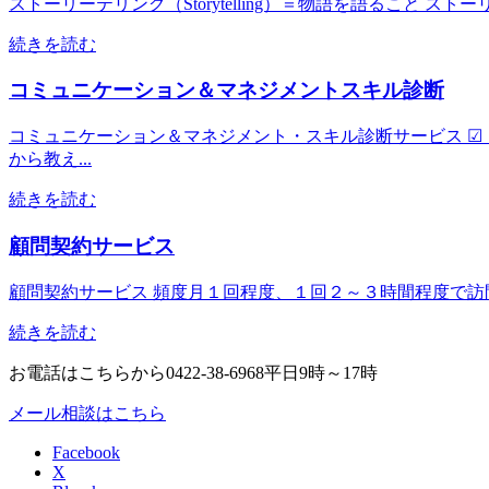
ストーリーテリング（Storytelling）＝物語を語ること スト
続きを読む
コミュニケーション＆マネジメントスキル診断
コミュニケーション＆マネジメント・スキル診断サービス ☑
から教え...
続きを読む
顧問契約サービス
顧問契約サービス 頻度月１回程度、１回２～３時間程度で訪問
続きを読む
お電話はこちらから
0422-38-6968
平日9時～17時
メール相談はこちら
Facebook
X