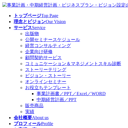
コ
ナ
ン
ビ
トップページ
Top Page
テ
ゲ
理念とビジョン
Our Vision
ン
ー
サービス
Service
ツ
シ
出版物
へ
ョ
公開セミナースケジュール
ス
ン
経営コンサルティング
キ
に
企業向け研修
ッ
移
顧問契約サービス
プ
動
コミュニケーション＆マネジメントスキル診断
ストーリーテリング
ビジョン・ストーリー
オンラインセミナー
お役立ちテンプレート
事業計画書／PPT／Excel／WORD
中期経営計画／PPT
販売商品
実績
会社概要
About us
プロフィール
Profile