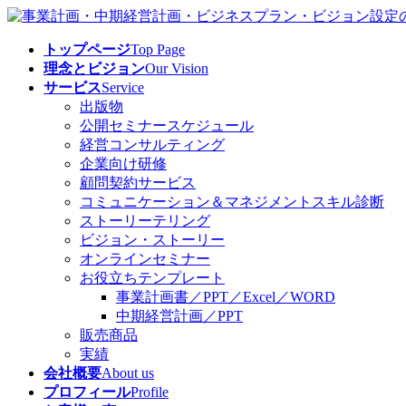
コ
ナ
ン
ビ
トップページ
Top Page
テ
ゲ
理念とビジョン
Our Vision
ン
ー
サービス
Service
ツ
シ
出版物
へ
ョ
公開セミナースケジュール
ス
ン
経営コンサルティング
キ
に
企業向け研修
ッ
移
顧問契約サービス
プ
動
コミュニケーション＆マネジメントスキル診断
ストーリーテリング
ビジョン・ストーリー
オンラインセミナー
お役立ちテンプレート
事業計画書／PPT／Excel／WORD
中期経営計画／PPT
販売商品
実績
会社概要
About us
プロフィール
Profile