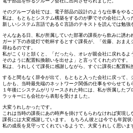
電子部品を作るグループ会社に出向させられました。
そのグループ会社では、電子部品の設計のような仕事をやる
私は、もともとシステム構築をするのが夢でその会社に入っ
新しいシステム言語であるＣ言語のテキストを読んでは勉強
そんなある日、私が所属していた部署の課長から飲みに誘わ
ガード下の赤提灯で乾杯するとすぐ課長が、「佐藤、おまえ
尋ねるのです。
私がこくりと頷くと、「だったら、オレが親会社に戻れるよ
そのように配置転換願いを出せよ」と言ってくれたのです。
私は、うれしくて課長に感謝しながら、すぐに課長に配置転
すると間もなく辞令が出て、もともと入った会社に戻って、
しかも、当時最先端のネットワーク関係の仕事をやらせても
１年後にシステムがリリースされた時には、私が所属したプ
ラッキーにも会社から表彰を受けました。
大変うれしかったです。
これは当時の課長にあの時声を掛けてもらわなければ実現し
課長には大変感謝しています。 もちろん彼とは今でも年賀状
私の成長を見守ってくれているようで、大変うれしく思いま