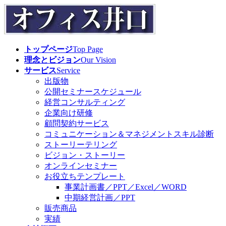
コ
ナ
ン
ビ
テ
ゲ
ン
ー
トップページ
Top Page
ツ
シ
理念とビジョン
Our Vision
へ
ョ
サービス
Service
ス
ン
出版物
キ
に
公開セミナースケジュール
ッ
移
経営コンサルティング
プ
動
企業向け研修
顧問契約サービス
コミュニケーション＆マネジメントスキル診断
ストーリーテリング
ビジョン・ストーリー
オンラインセミナー
お役立ちテンプレート
事業計画書／PPT／Excel／WORD
中期経営計画／PPT
販売商品
実績