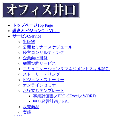
コ
ナ
ン
ビ
テ
ゲ
ン
ー
トップページ
Top Page
ツ
シ
理念とビジョン
Our Vision
へ
ョ
サービス
Service
ス
ン
出版物
キ
に
公開セミナースケジュール
ッ
移
経営コンサルティング
プ
動
企業向け研修
顧問契約サービス
コミュニケーション＆マネジメントスキル診断
ストーリーテリング
ビジョン・ストーリー
オンラインセミナー
お役立ちテンプレート
事業計画書／PPT／Excel／WORD
中期経営計画／PPT
販売商品
実績