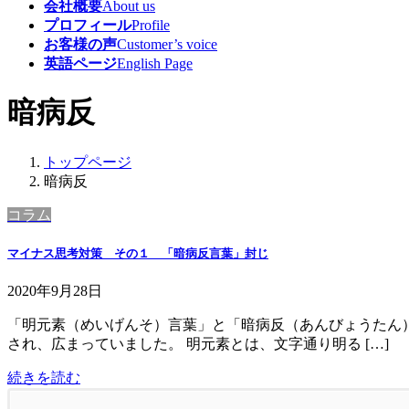
会社概要
About us
プロフィール
Profile
お客様の声
Customer’s voice
英語ページ
English Page
暗病反
トップページ
暗病反
コラム
マイナス思考対策 その１ 「暗病反言葉」封じ
2020年9月28日
「明元素（めいげんそ）言葉」と「暗病反（あんびょうたん）
され、広まっていました。 明元素とは、文字通り明る […]
続きを読む