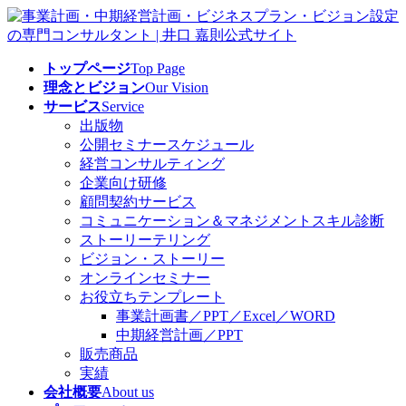
コ
ナ
ン
ビ
テ
ゲ
トップページ
Top Page
ン
ー
理念とビジョン
Our Vision
ツ
シ
サービス
Service
へ
ョ
出版物
ス
ン
公開セミナースケジュール
キ
に
経営コンサルティング
ッ
移
企業向け研修
プ
動
顧問契約サービス
コミュニケーション＆マネジメントスキル診断
ストーリーテリング
ビジョン・ストーリー
オンラインセミナー
お役立ちテンプレート
事業計画書／PPT／Excel／WORD
中期経営計画／PPT
販売商品
実績
会社概要
About us