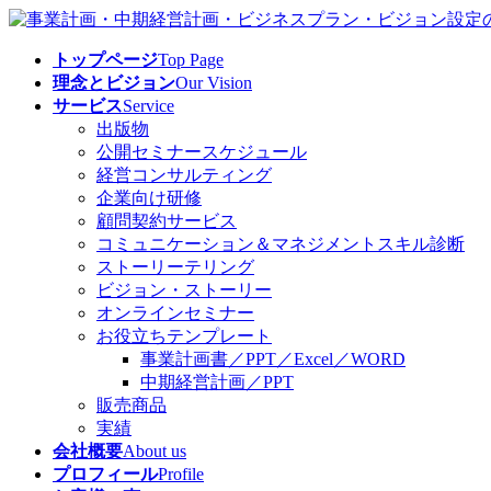
コ
ナ
ン
ビ
トップページ
Top Page
テ
ゲ
理念とビジョン
Our Vision
ン
ー
サービス
Service
ツ
シ
出版物
へ
ョ
公開セミナースケジュール
ス
ン
経営コンサルティング
キ
に
企業向け研修
ッ
移
顧問契約サービス
プ
動
コミュニケーション＆マネジメントスキル診断
ストーリーテリング
ビジョン・ストーリー
オンラインセミナー
お役立ちテンプレート
事業計画書／PPT／Excel／WORD
中期経営計画／PPT
販売商品
実績
会社概要
About us
プロフィール
Profile