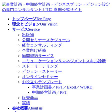
コ
ナ
ン
ビ
テ
ゲ
トップページ
Top Page
ン
ー
理念とビジョン
Our Vision
ツ
シ
サービス
Service
へ
ョ
出版物
ス
ン
公開セミナースケジュール
キ
に
経営コンサルティング
ッ
移
企業向け研修
プ
動
顧問契約サービス
コミュニケーション＆マネジメントスキル診断
ストーリーテリング
ビジョン・ストーリー
オンラインセミナー
お役立ちテンプレート
事業計画書／PPT／Excel／WORD
中期経営計画／PPT
販売商品
実績
会社概要
About us