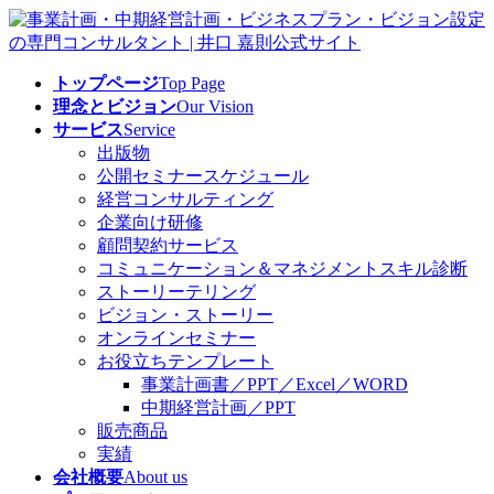
コ
ナ
ン
ビ
テ
ゲ
トップページ
Top Page
ン
ー
理念とビジョン
Our Vision
ツ
シ
サービス
Service
へ
ョ
出版物
ス
ン
公開セミナースケジュール
キ
に
経営コンサルティング
ッ
移
企業向け研修
プ
動
顧問契約サービス
コミュニケーション＆マネジメントスキル診断
ストーリーテリング
ビジョン・ストーリー
オンラインセミナー
お役立ちテンプレート
事業計画書／PPT／Excel／WORD
中期経営計画／PPT
販売商品
実績
会社概要
About us