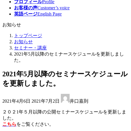
プロフィール
Profile
お客様の声
Customer’s voice
英語ページ
English Page
お知らせ
トップページ
お知らせ
セミナー・講座
2021年5月以降のセミナースケジュールを更新しまし
た。
2021年5月以降のセミナースケジュール
を更新しました。
最
2021年4月6日
2021年7月2日
井口嘉則
終
更
２０２1年５月以降の公開セミナースケジュールを更新しま
新
した。
日
こちら
をご覧ください。
時