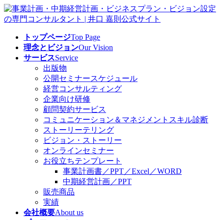
コ
ナ
ン
ビ
テ
ゲ
トップページ
Top Page
ン
ー
理念とビジョン
Our Vision
ツ
シ
サービス
Service
へ
ョ
出版物
ス
ン
公開セミナースケジュール
キ
に
経営コンサルティング
ッ
移
企業向け研修
プ
動
顧問契約サービス
コミュニケーション＆マネジメントスキル診断
ストーリーテリング
ビジョン・ストーリー
オンラインセミナー
お役立ちテンプレート
事業計画書／PPT／Excel／WORD
中期経営計画／PPT
販売商品
実績
会社概要
About us