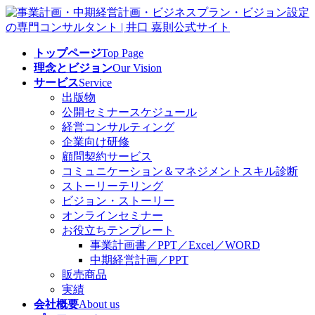
コ
ナ
ン
ビ
テ
ゲ
トップページ
Top Page
ン
ー
理念とビジョン
Our Vision
ツ
シ
サービス
Service
へ
ョ
出版物
ス
ン
公開セミナースケジュール
キ
に
経営コンサルティング
ッ
移
企業向け研修
プ
動
顧問契約サービス
コミュニケーション＆マネジメントスキル診断
ストーリーテリング
ビジョン・ストーリー
オンラインセミナー
お役立ちテンプレート
事業計画書／PPT／Excel／WORD
中期経営計画／PPT
販売商品
実績
会社概要
About us