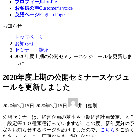
プロフィール
Profile
お客様の声
Customer’s voice
英語ページ
English Page
お知らせ
トップページ
お知らせ
セミナー・講座
2020年度上期の公開セミナースケジュールを更新しま
した
2020年度上期の公開セミナースケジュ
ールを更新しました
最
2020年3月15日
2020年3月15日
井口嘉則
終
更
公開セミナーは、経営企画の基本や中期経営計画策定、ＫＰ
新
Ｉ設定等１０種類程行っていますが、この度、新年度分の予
日
定をお知らせするページを設けましたので、
こちら
をご覧く
時
ださい。メニュー画面からもご覧になれます。