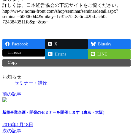
:
詳しくは、日本経営協会の下記サイトをご覧ください。
http://www.noma-front.com/shop/seminar/seminardetail.aspx?
seminar=60006044&mikey=1c35e7fa-8a6c-42bd-acb0-
7243843511fc&p=&ps=
Facebook
X
Bluesky
Threads
Hatena
LINE
Copy
お知らせ
セミナー・講座
前の記事
新規事業企画・開発のセミナーを開催します（東京・大阪）
2016年1月18日
次の記事