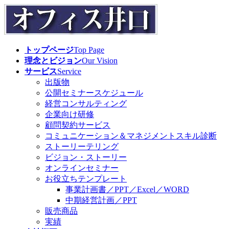
コ
ナ
ン
ビ
テ
ゲ
ン
ー
トップページ
Top Page
ツ
シ
理念とビジョン
Our Vision
へ
ョ
サービス
Service
ス
ン
出版物
キ
に
公開セミナースケジュール
ッ
移
経営コンサルティング
プ
動
企業向け研修
顧問契約サービス
コミュニケーション＆マネジメントスキル診断
ストーリーテリング
ビジョン・ストーリー
オンラインセミナー
お役立ちテンプレート
事業計画書／PPT／Excel／WORD
中期経営計画／PPT
販売商品
実績