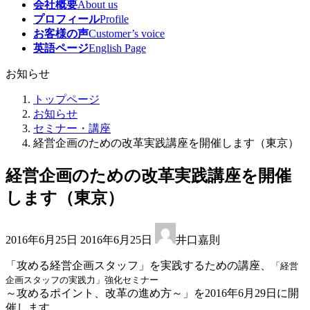
会社概要
About us
プロフィール
Profile
お客様の声
Customer’s voice
英語ページ
English Page
お知らせ
トップページ
お知らせ
セミナー・講座
経営企画のための改革実践講座を開催します（東京）
経営企画のための改革実践講座を開催
します（東京）
最
2016年6月25日
2016年6月25日
井口嘉則
終
更
「攻める経営企画スタッフ」を実践するための講座、
「経営
新
企画スタッフの実践力」強化セミナー
日
～攻めるポイント、改革の進め方～」を2016年6月29日に開
時
催します。