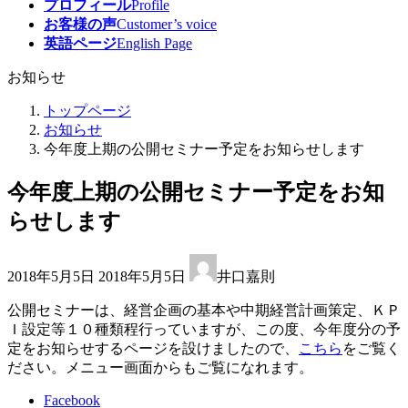
プロフィール
Profile
お客様の声
Customer’s voice
英語ページ
English Page
お知らせ
トップページ
お知らせ
今年度上期の公開セミナー予定をお知らせします
今年度上期の公開セミナー予定をお知
らせします
最
2018年5月5日
2018年5月5日
井口嘉則
終
更
公開セミナーは、経営企画の基本や中期経営計画策定、ＫＰ
新
Ｉ設定等１０種類程行っていますが、この度、今年度分の予
日
定をお知らせするページを設けましたので、
こちら
をご覧く
時
ださい。メニュー画面からもご覧になれます。
:
Facebook