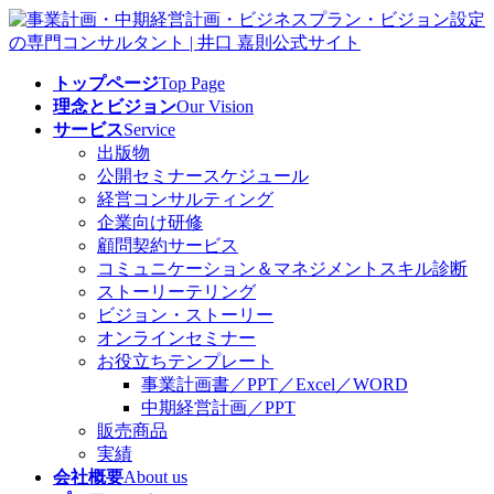
コ
ナ
ン
ビ
テ
ゲ
トップページ
Top Page
ン
ー
理念とビジョン
Our Vision
ツ
シ
サービス
Service
へ
ョ
出版物
ス
ン
公開セミナースケジュール
キ
に
経営コンサルティング
ッ
移
企業向け研修
プ
動
顧問契約サービス
コミュニケーション＆マネジメントスキル診断
ストーリーテリング
ビジョン・ストーリー
オンラインセミナー
お役立ちテンプレート
事業計画書／PPT／Excel／WORD
中期経営計画／PPT
販売商品
実績
会社概要
About us