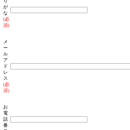
り
が
な
(必
須)
メ
ー
ル
ア
ド
レ
ス
(必
須)
お
電
話
番