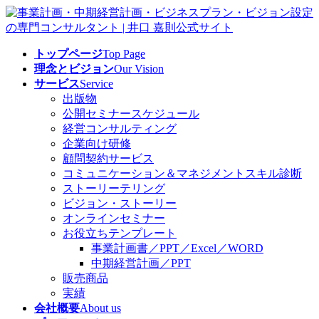
コ
ナ
ン
ビ
テ
ゲ
トップページ
Top Page
ン
ー
理念とビジョン
Our Vision
ツ
シ
サービス
Service
へ
ョ
出版物
ス
ン
公開セミナースケジュール
キ
に
経営コンサルティング
ッ
移
企業向け研修
プ
動
顧問契約サービス
コミュニケーション＆マネジメントスキル診断
ストーリーテリング
ビジョン・ストーリー
オンラインセミナー
お役立ちテンプレート
事業計画書／PPT／Excel／WORD
中期経営計画／PPT
販売商品
実績
会社概要
About us