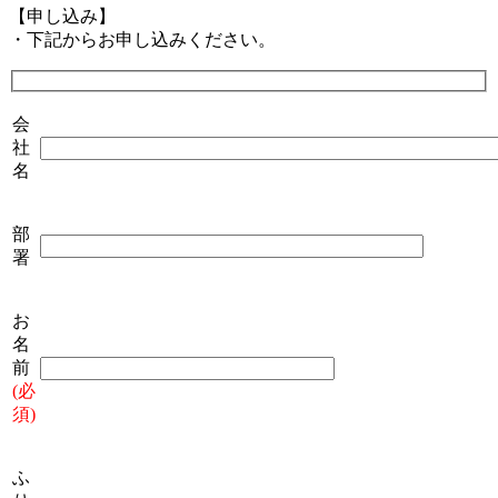
【申し込み】
・下記からお申し込みください。
会
社
名
部
署
お
名
前
(必
須)
ふ