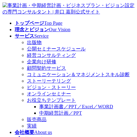
コ
ナ
ン
ビ
テ
ゲ
トップページ
Top Page
ン
ー
理念とビジョン
Our Vision
ツ
シ
サービス
Service
へ
ョ
出版物
ス
ン
公開セミナースケジュール
キ
に
経営コンサルティング
ッ
移
企業向け研修
プ
動
顧問契約サービス
コミュニケーション＆マネジメントスキル診断
ストーリーテリング
ビジョン・ストーリー
オンラインセミナー
お役立ちテンプレート
事業計画書／PPT／Excel／WORD
中期経営計画／PPT
販売商品
実績
会社概要
About us