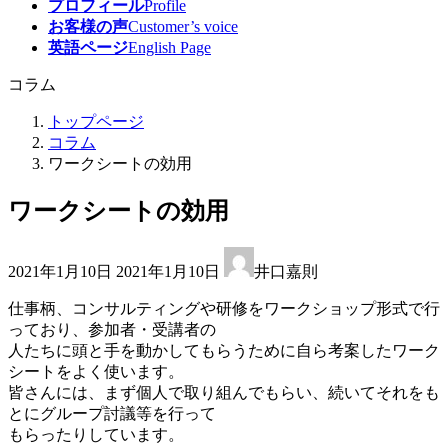
プロフィール
Profile
お客様の声
Customer’s voice
英語ページ
English Page
コラム
トップページ
コラム
ワークシートの効用
ワークシートの効用
最
2021年1月10日
2021年1月10日
井口嘉則
終
更
仕事柄、コンサルティングや研修をワークショップ形式で行
新
っており、参加者・受講者の
日
人たちに頭と手を動かしてもらうために自ら考案したワーク
時
シートをよく使います。
:
皆さんには、まず個人で取り組んでもらい、続いてそれをも
とにグループ討議等を行って
もらったりしています。