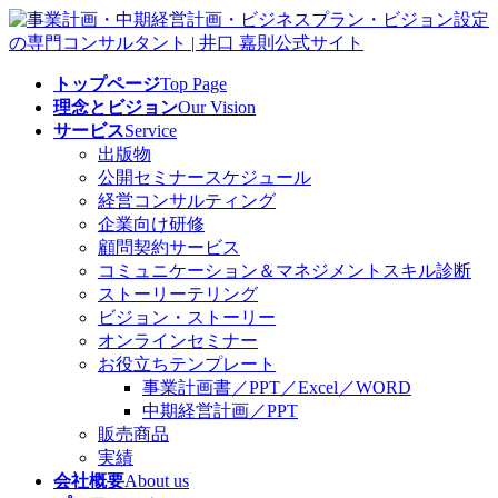
コ
ナ
ン
ビ
テ
ゲ
トップページ
Top Page
ン
ー
理念とビジョン
Our Vision
ツ
シ
サービス
Service
へ
ョ
出版物
ス
ン
公開セミナースケジュール
キ
に
経営コンサルティング
ッ
移
企業向け研修
プ
動
顧問契約サービス
コミュニケーション＆マネジメントスキル診断
ストーリーテリング
ビジョン・ストーリー
オンラインセミナー
お役立ちテンプレート
事業計画書／PPT／Excel／WORD
中期経営計画／PPT
販売商品
実績
会社概要
About us