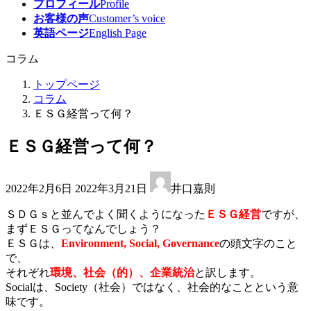
プロフィール
Profile
お客様の声
Customer’s voice
英語ページ
English Page
コラム
トップページ
コラム
ＥＳＧ経営って何？
ＥＳＧ経営って何？
最
2022年2月6日
2022年3月21日
井口嘉則
終
更
ＳＤＧｓと並んでよく聞くようになった
ＥＳＧ経営
ですが、
新
まずＥＳＧってなんでしょう？
日
ＥＳＧは、
Environment, Social, Governance
の頭文字のこと
時
で、
:
それぞれ
環境、社会（的）、企業統治
と訳します。
Socialは、Society（社会）ではなく、社会的なことという意
味です。