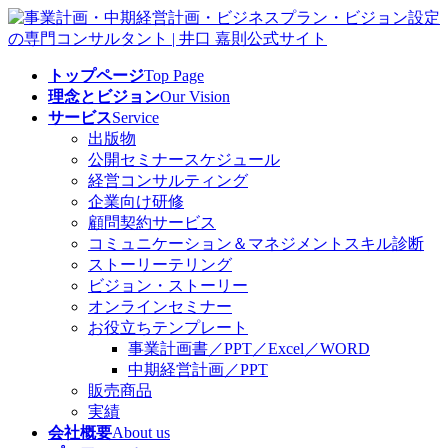
コ
ナ
ン
ビ
テ
ゲ
トップページ
Top Page
ン
ー
理念とビジョン
Our Vision
ツ
シ
サービス
Service
へ
ョ
出版物
ス
ン
公開セミナースケジュール
キ
に
経営コンサルティング
ッ
移
企業向け研修
プ
動
顧問契約サービス
コミュニケーション＆マネジメントスキル診断
ストーリーテリング
ビジョン・ストーリー
オンラインセミナー
お役立ちテンプレート
事業計画書／PPT／Excel／WORD
中期経営計画／PPT
販売商品
実績
会社概要
About us