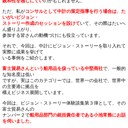
親和性を感じにくい
のかもしれません。
ただ、私が
コンサルとして中計の策定指導を行う
場合は、た
いがいビジョン・
ストーリー作成のセッションを設けて
いて、その際はたいへ
ん盛り上がり、
参加する皆さんの動機づけにも役立っています。
それで、今回は、中計にビジョン・ストーリーを取り入れて
実際に成果を挙げて
いる事例をご紹介します。
富士貿易さんという船用品を扱っている中堅商社
で、一般的
な知名度は低い
ですが、実はこのカテゴリーでは、世界一の会社で、世界中
の主要港に拠点を
構えビジネス展開しています。
今回は、ビジョン・ストーリー体験談集第３弾として、その
富士貿易さんの
ナンバー２で
船用品部門の統括責任者である小池常務にお話
を伺いました
。