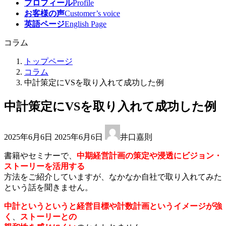
プロフィール
Profile
お客様の声
Customer’s voice
英語ページ
English Page
コラム
トップページ
コラム
中計策定にVSを取り入れて成功した例
中計策定にVSを取り入れて成功した例
最
2025年6月6日
2025年6月6日
井口嘉則
終
更
書籍やセミナーで、
中期経営計画の策定や浸透にビジョン・
新
ストーリーを活用する
日
方法をご紹介していますが、なかなか自社で取り入れてみた
時
という話を聞きません。
:
中計というというと経営目標や計数計画というイメージが強
く
、
ストーリーとの