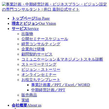
コ
ナ
ン
ビ
テ
ゲ
トップページ
Top Page
ン
ー
理念とビジョン
Our Vision
ツ
シ
サービス
Service
へ
ョ
出版物
ス
ン
公開セミナースケジュール
キ
に
経営コンサルティング
ッ
移
企業向け研修
プ
動
顧問契約サービス
コミュニケーション＆マネジメントスキル診断
ストーリーテリング
ビジョン・ストーリー
オンラインセミナー
お役立ちテンプレート
事業計画書／PPT／Excel／WORD
中期経営計画／PPT
販売商品
実績
会社概要
About us