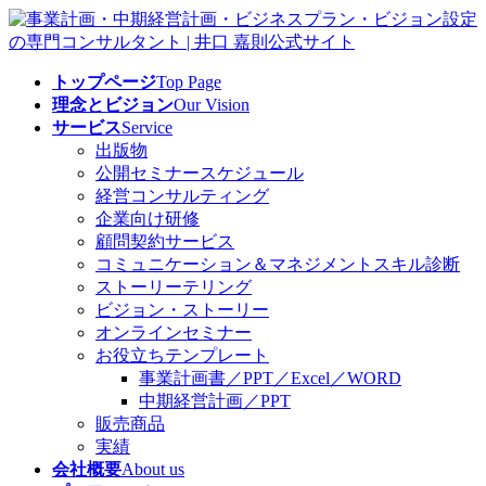
コ
ナ
ン
ビ
テ
ゲ
トップページ
Top Page
ン
ー
理念とビジョン
Our Vision
ツ
シ
サービス
Service
へ
ョ
出版物
ス
ン
公開セミナースケジュール
キ
に
経営コンサルティング
ッ
移
企業向け研修
プ
動
顧問契約サービス
コミュニケーション＆マネジメントスキル診断
ストーリーテリング
ビジョン・ストーリー
オンラインセミナー
お役立ちテンプレート
事業計画書／PPT／Excel／WORD
中期経営計画／PPT
販売商品
実績
会社概要
About us