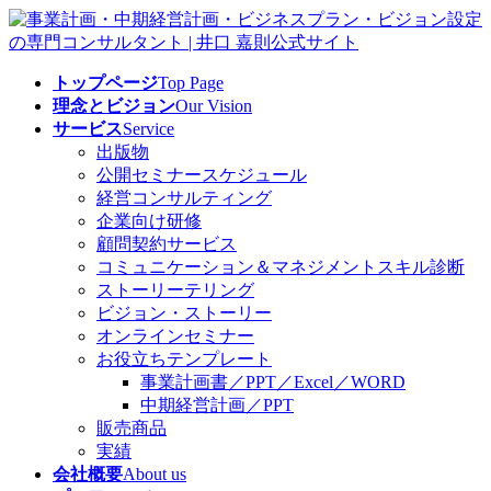
コ
ナ
ン
ビ
テ
ゲ
トップページ
Top Page
ン
ー
理念とビジョン
Our Vision
ツ
シ
サービス
Service
へ
ョ
出版物
ス
ン
公開セミナースケジュール
キ
に
経営コンサルティング
ッ
移
企業向け研修
プ
動
顧問契約サービス
コミュニケーション＆マネジメントスキル診断
ストーリーテリング
ビジョン・ストーリー
オンラインセミナー
お役立ちテンプレート
事業計画書／PPT／Excel／WORD
中期経営計画／PPT
販売商品
実績
会社概要
About us