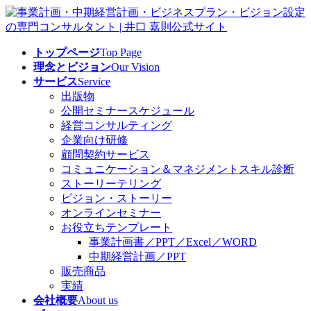
コ
ナ
ン
ビ
テ
ゲ
トップページ
Top Page
ン
ー
理念とビジョン
Our Vision
ツ
シ
サービス
Service
へ
ョ
出版物
ス
ン
公開セミナースケジュール
キ
に
経営コンサルティング
ッ
移
企業向け研修
プ
動
顧問契約サービス
コミュニケーション＆マネジメントスキル診断
ストーリーテリング
ビジョン・ストーリー
オンラインセミナー
お役立ちテンプレート
事業計画書／PPT／Excel／WORD
中期経営計画／PPT
販売商品
実績
会社概要
About us