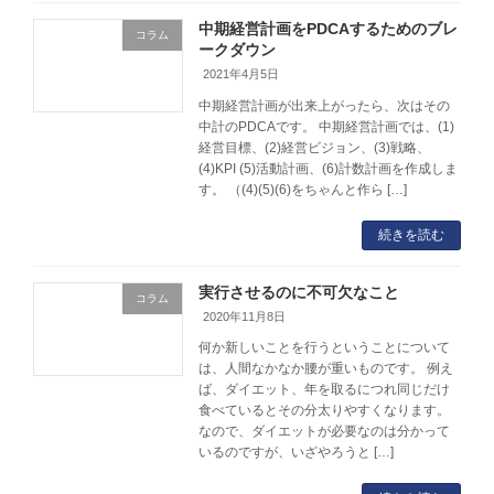
中期経営計画をPDCAするためのブレ
コラム
ークダウン
2021年4月5日
中期経営計画が出来上がったら、次はその
中計のPDCAです。 中期経営計画では、(1)
経営目標、(2)経営ビジョン、(3)戦略、
(4)KPI (5)活動計画、(6)計数計画を作成しま
す。 （(4)(5)(6)をちゃんと作ら […]
続きを読む
実行させるのに不可欠なこと
コラム
2020年11月8日
何か新しいことを行うということについて
は、人間なかなか腰が重いものです。 例え
ば、ダイエット、年を取るにつれ同じだけ
食べているとその分太りやすくなります。
なので、ダイエットが必要なのは分かって
いるのですが、いざやろうと […]