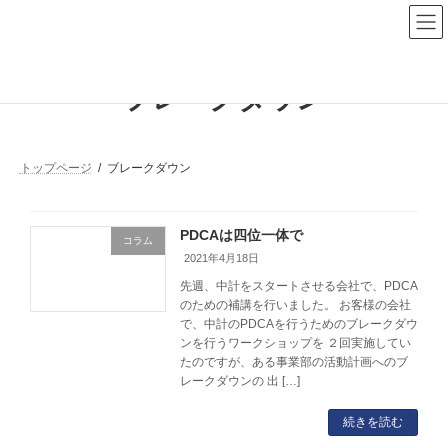
コ
ナ
ン
ビ
テ
ゲ
ン
ー
ツ
シ
ブレークダウン
へ
ョ
ス
ン
キ
に
ッ
移
プ
動
トップページ
ブレークダウン
PDCAは四位一体で
コラム
2021年4月18日
先週、中計をスタートさせる会社で、PDCA
のための補講を行いました。 お客様の会社
で、中計のPDCAを行うためのブレークダウ
ンを行うワークショップを ２回実施してい
たのですが、ある事業部の活動計画へのブ
レークダウンの 出 […]
続きを読む