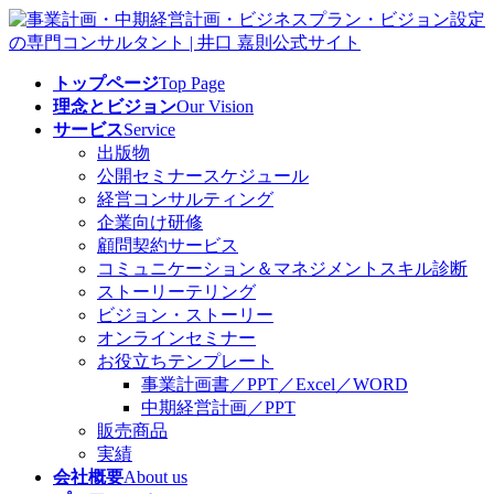
コ
ナ
ン
ビ
テ
ゲ
トップページ
Top Page
ン
ー
理念とビジョン
Our Vision
ツ
シ
サービス
Service
へ
ョ
出版物
ス
ン
公開セミナースケジュール
キ
に
経営コンサルティング
ッ
移
企業向け研修
プ
動
顧問契約サービス
コミュニケーション＆マネジメントスキル診断
ストーリーテリング
ビジョン・ストーリー
オンラインセミナー
お役立ちテンプレート
事業計画書／PPT／Excel／WORD
中期経営計画／PPT
販売商品
実績
会社概要
About us