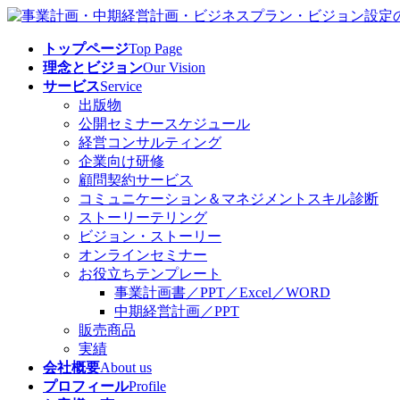
コ
ナ
ン
ビ
トップページ
Top Page
テ
ゲ
理念とビジョン
Our Vision
ン
ー
サービス
Service
ツ
シ
出版物
へ
ョ
公開セミナースケジュール
ス
ン
経営コンサルティング
キ
に
企業向け研修
ッ
移
顧問契約サービス
プ
動
コミュニケーション＆マネジメントスキル診断
ストーリーテリング
ビジョン・ストーリー
オンラインセミナー
お役立ちテンプレート
事業計画書／PPT／Excel／WORD
中期経営計画／PPT
販売商品
実績
会社概要
About us
プロフィール
Profile