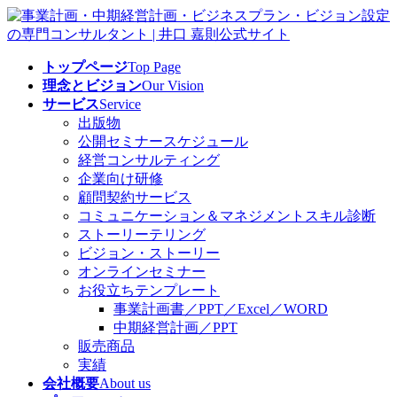
コ
ナ
ン
ビ
テ
ゲ
トップページ
Top Page
ン
ー
理念とビジョン
Our Vision
ツ
シ
サービス
Service
へ
ョ
出版物
ス
ン
公開セミナースケジュール
キ
に
経営コンサルティング
ッ
移
企業向け研修
プ
動
顧問契約サービス
コミュニケーション＆マネジメントスキル診断
ストーリーテリング
ビジョン・ストーリー
オンラインセミナー
お役立ちテンプレート
事業計画書／PPT／Excel／WORD
中期経営計画／PPT
販売商品
実績
会社概要
About us