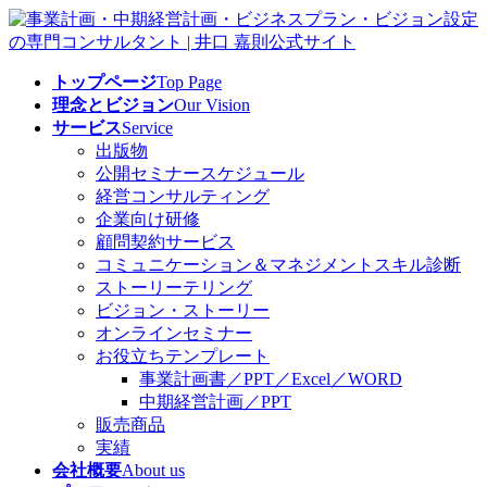
コ
ナ
ン
ビ
テ
ゲ
トップページ
Top Page
ン
ー
理念とビジョン
Our Vision
ツ
シ
サービス
Service
へ
ョ
出版物
ス
ン
公開セミナースケジュール
キ
に
経営コンサルティング
ッ
移
企業向け研修
プ
動
顧問契約サービス
コミュニケーション＆マネジメントスキル診断
ストーリーテリング
ビジョン・ストーリー
オンラインセミナー
お役立ちテンプレート
事業計画書／PPT／Excel／WORD
中期経営計画／PPT
販売商品
実績
会社概要
About us