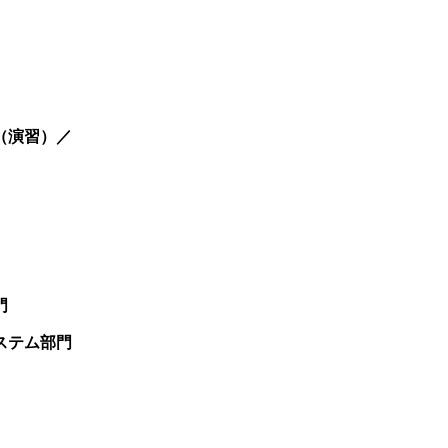
（演習）／
門
ステム部門