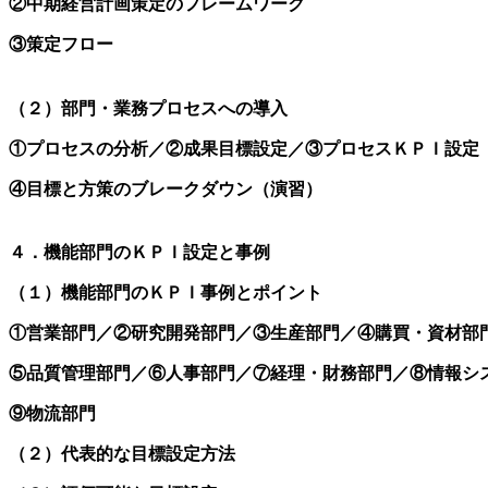
②中期経営計画策定のフレームワーク
③策定フロー
（２）部門・業務プロセスへの導入
①プロセスの分析／②成果目標設定／③プロセスＫＰＩ設定
④目標と方策のブレークダウン（演習）
４．機能部門のＫＰＩ設定と事例
（１）機能部門のＫＰＩ事例とポイント
①営業部門／②研究開発部門／③生産部門／④購買・資材部
⑤品質管理部門／⑥人事部門／⑦経理・財務部門／⑧情報シ
⑨物流部門
（２）代表的な目標設定方法