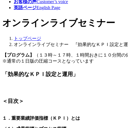
お客様の声
Customer’s voice
英語ページ
English Page
オンラインライブセミナー 
トップページ
オンラインライブセミナー 『効果的なＫＰＩ設定と運
【プログラム】
（１３時～１７時、１時間おきに１０分間の
※通常の１日版の圧縮コースとなっています
「効果的なＫＰＩ設定と運用」
＜目次＞
１．重要業績評価指標（ＫＰＩ）とは