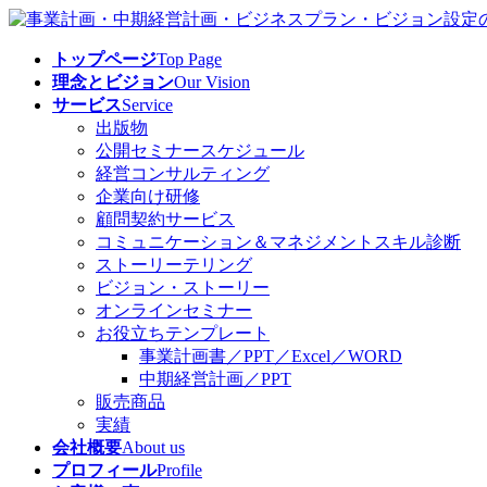
コ
ナ
ン
ビ
トップページ
Top Page
テ
ゲ
理念とビジョン
Our Vision
ン
ー
サービス
Service
ツ
シ
出版物
へ
ョ
公開セミナースケジュール
ス
ン
経営コンサルティング
キ
に
企業向け研修
ッ
移
顧問契約サービス
プ
動
コミュニケーション＆マネジメントスキル診断
ストーリーテリング
ビジョン・ストーリー
オンラインセミナー
お役立ちテンプレート
事業計画書／PPT／Excel／WORD
中期経営計画／PPT
販売商品
実績
会社概要
About us
プロフィール
Profile