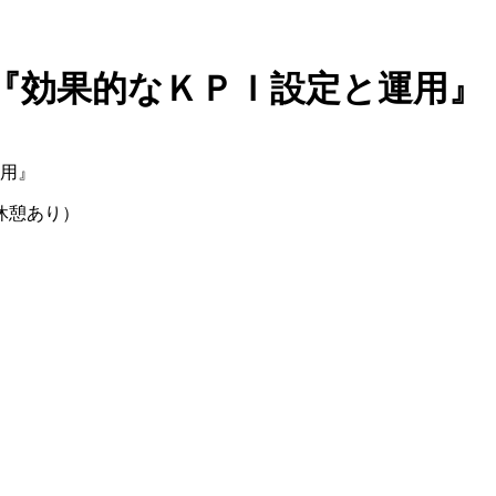
『効果的なＫＰＩ設定と運用』
用』
休憩あり）