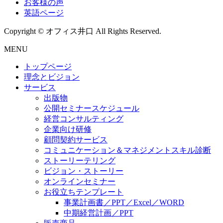
お客様の声
英語ページ
Copyright © オフィス井口 All Rights Reserved.
MENU
トップページ
理念とビジョン
サービス
出版物
公開セミナースケジュール
経営コンサルティング
企業向け研修
顧問契約サービス
コミュニケーション＆マネジメントスキル診断
ストーリーテリング
ビジョン・ストーリー
オンラインセミナー
お役立ちテンプレート
事業計画書／PPT／Excel／WORD
中期経営計画／PPT