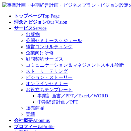
コ
ナ
ン
ビ
トップページ
Top Page
テ
ゲ
理念とビジョン
Our Vision
ン
ー
サービス
Service
ツ
シ
出版物
へ
ョ
公開セミナースケジュール
ス
ン
経営コンサルティング
キ
に
企業向け研修
ッ
移
顧問契約サービス
プ
動
コミュニケーション＆マネジメントスキル診断
ストーリーテリング
ビジョン・ストーリー
オンラインセミナー
お役立ちテンプレート
事業計画書／PPT／Excel／WORD
中期経営計画／PPT
販売商品
実績
会社概要
About us
プロフィール
Profile