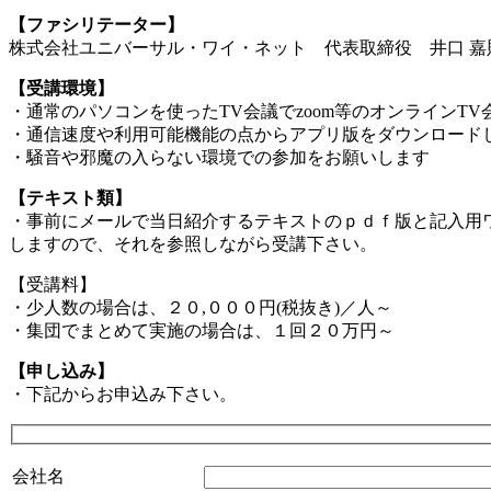
【ファシリテーター】
株式会社ユニバーサル・ワイ・ネット 代表取締役 井口 嘉
【受講環境】
・通常のパソコンを使ったTV会議でzoom等のオンラインT
・通信速度や利用可能機能の点からアプリ版をダウンロードし
・騒音や邪魔の入らない環境での参加をお願いします
【テキスト類】
・事前にメールで当日紹介するテキストのｐｄｆ版と記入用ワー
しますので、
それを参照しながら受講下さい。
【受講料】
・少人数の場合は、２０,０００円(税抜き)／人～
・集団でまとめて実施の場合は、１回２０万円～
【申し込み】
・下記からお申込み下さい。
会社名