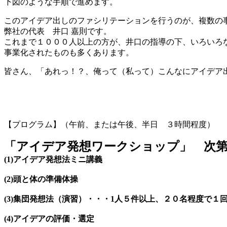
下図のような手順で進めます。
このアイデア出しのファシリテーションを行うのが、複数の
弊社の代表 井口 嘉則です。
これまで１０００人以上の方が、井口の指導の下、いろいろ
事業化されたものも多くあります。
皆さん、「あれっ！？、俺って（私って）こんなにアイデア
【プログラム】
（午前、または午後、半日 ３時間程度）
「アイデア発想ワークショップ
」 次
(1)アイデア発想法ミニ講義
(2)頭と体の準備体操
(3)集団発想法（演習）・・・1人５件以上、２０名程度で
(4)アイデアの評価・選定