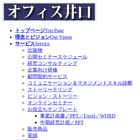
コ
ナ
ン
ビ
テ
ゲ
ン
ー
トップページ
Top Page
ツ
シ
理念とビジョン
Our Vision
へ
ョ
サービス
Service
ス
ン
出版物
キ
に
公開セミナースケジュール
ッ
移
経営コンサルティング
プ
動
企業向け研修
顧問契約サービス
コミュニケーション＆マネジメントスキル診断
ストーリーテリング
ビジョン・ストーリー
オンラインセミナー
お役立ちテンプレート
事業計画書／PPT／Excel／WORD
中期経営計画／PPT
販売商品
実績