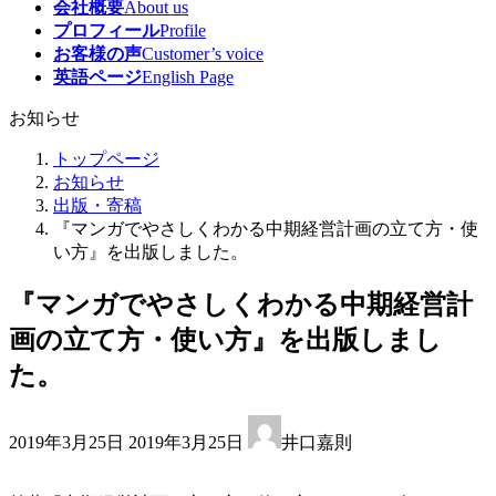
会社概要
About us
プロフィール
Profile
お客様の声
Customer’s voice
英語ページ
English Page
お知らせ
トップページ
お知らせ
出版・寄稿
『マンガでやさしくわかる中期経営計画の立て方・使
い方』を出版しました。
『マンガでやさしくわかる中期経営計
画の立て方・使い方』を出版しまし
た。
最
2019年3月25日
2019年3月25日
井口嘉則
終
更
新