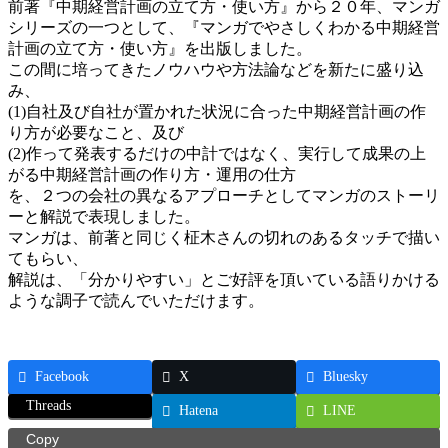
前著『中期経営計画の立て方・使い方』から２０年、マンガ
日
シリーズの一つとして、『マンガでやさしくわかる中期経営
時
計画の立て方・使い方』を出版しました。
:
この間に培ってきたノウハウや方法論などを新たに盛り込
み、
(1)自社及び自社が置かれた状況に合った中期経営計画の作
り方が必要なこと、及び
(2)作って発表するだけの中計ではなく、実行して成果の上
がる中期経営計画の作り方・運用の仕方
を、２つの会社の異なるアプローチとしてマンガのストーリ
ーと解説で表現しました。
マンガは、前著と同じく柾木さんの切れのあるタッチで描い
てもらい、
解説は、「分かりやすい」とご好評を頂いている語りかける
ような調子で読んでいただけます。
Facebook
X
Bluesky
Threads
Hatena
LINE
Copy