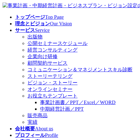
コ
ナ
ン
ビ
トップページ
Top Page
テ
ゲ
理念とビジョン
Our Vision
ン
ー
サービス
Service
ツ
シ
出版物
へ
ョ
公開セミナースケジュール
ス
ン
経営コンサルティング
キ
に
企業向け研修
ッ
移
顧問契約サービス
プ
動
コミュニケーション＆マネジメントスキル診断
ストーリーテリング
ビジョン・ストーリー
オンラインセミナー
お役立ちテンプレート
事業計画書／PPT／Excel／WORD
中期経営計画／PPT
販売商品
実績
会社概要
About us
プロフィール
Profile